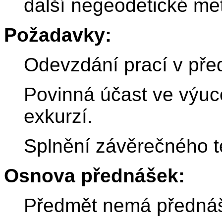
další negeodetické me
Požadavky:
Odevzdání prací v pře
Povinná účast ve výuc
exkurzí.
Splnění závěrečného t
Osnova přednášek:
Předmět nemá přednáš