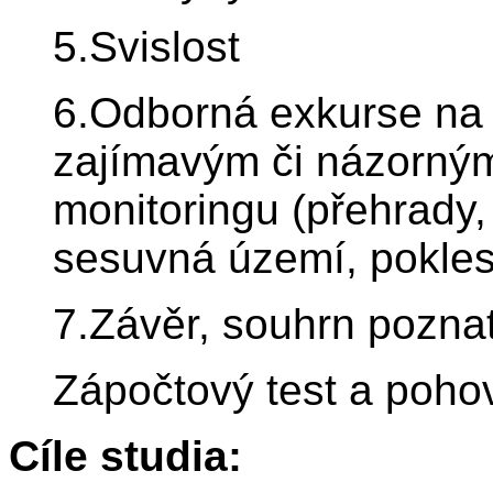
5.Svislost
6.Odborná exkurse na 
zajímavým či názorný
monitoringu (přehrady, 
sesuvná území, pokle
7.Závěr, souhrn pozna
Zápočtový test a poho
Cíle studia: