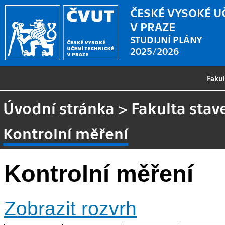
ČESKÉ VYSOKÉ U
V PRAZE
STUDIJNÍ PLÁNY
2025/2026
Faku
Úvodní stránka
>
Fakulta stav
Kontrolní měření
Kontrolní měření
Zobrazit rozvrh