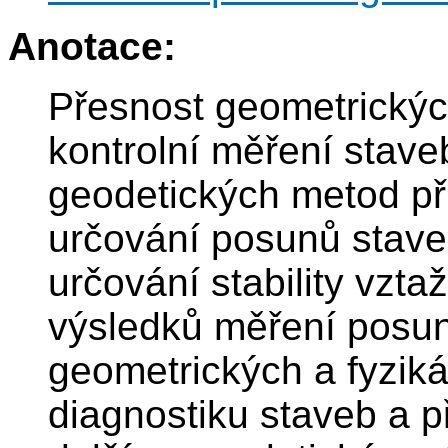
Anotace:
Přesnost geometrickýc
kontrolní měření stave
geodetických metod př
určování posunů staveb
určování stability vzta
výsledků měření posu
geometrických a fyzikál
diagnostiku staveb a p