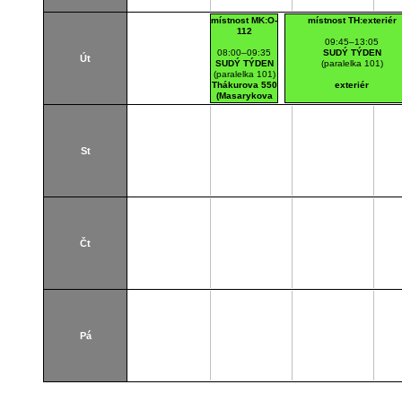
místnost MK:O-
místnost TH:exteriér
112
09:45–13:05
08:00–09:35
SUDÝ TÝDEN
Út
SUDÝ TÝDEN
(paralelka 101)
(paralelka 101)
Thákurova 550
exteriér
(Masarykova
kolej)
O112
St
Čt
Pá