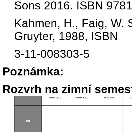
Sons 2016. ISBN 978
Kahmen, H., Faig, W. S
Gruyter, 1988, ISBN
3-11-008303-5
Poznámka:
Rozvrh na zimní semest
06:00–08:00
08:00–10:00
10:00–12:00
1
Po