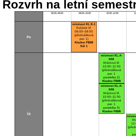
Rozvrh na letní semest
06:00–08:00
08:00–10:00
10:00–12:00
1
místnost KL:K-1
Rožánek M.
08:00–09:50
(přednášková
Po
par. 1)
Kladno FBMI
Sál 1
místnost KL:A-
008
Mrázková M.
10:00–11:50
(přednášková
par. 1
paralelka 2)
Kladno FBMI
Lab. PT pro
místnost KL:A-
anesteziologii ...
008
Mrázková M.
10:00–11:50
(přednášková
par. 1
paralelka 5)
Kladno FBMI
Út
Lab. PT pro
místn
anesteziologii ...
Mr
12
(před
pa