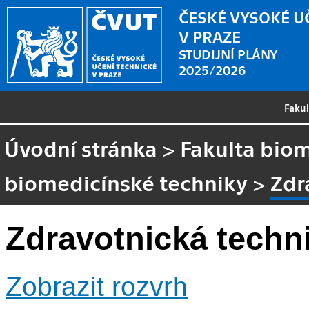
ČESKÉ VYSOKÉ U
V PRAZE
STUDIJNÍ PLÁNY
2025/2026
Faku
Úvodní stránka
>
Fakulta biom
biomedicínské techniky
>
Zdr
Zdravotnická techn
Zobrazit rozvrh