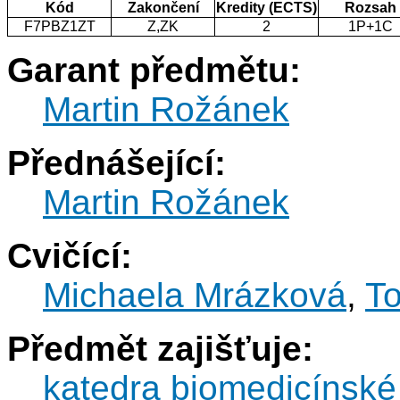
Kód
Zakončení
Kredity (ECTS)
Rozsah
F7PBZ1ZT
Z,ZK
2
1P+1C
Garant předmětu:
Martin Rožánek
Přednášející:
Martin Rožánek
Cvičící:
Michaela Mrázková
,
T
Předmět zajišťuje:
katedra biomedicínské