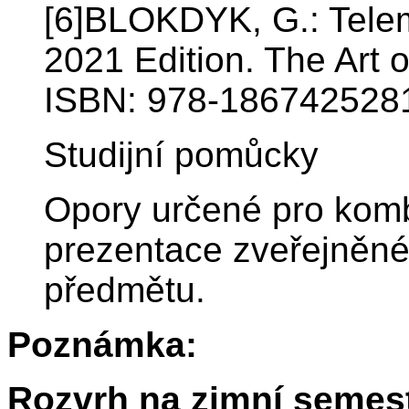
[6]BLOKDYK, G.: Tele
2021 Edition. The Art 
ISBN: 978-186742528
Studijní pomůcky
Opory určené pro komb
prezentace zveřejněn
předmětu.
Poznámka:
Rozvrh na zimní semest