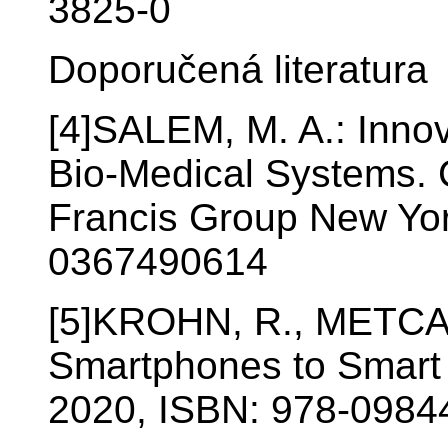
3825-0
Doporučená literatura
[4]SALEM, M. A.: Inno
Bio-Medical Systems. 
Francis Group New Yor
0367490614
[5]KROHN, R., METCAL
Smartphones to Smart
2020, ISBN: 978-098