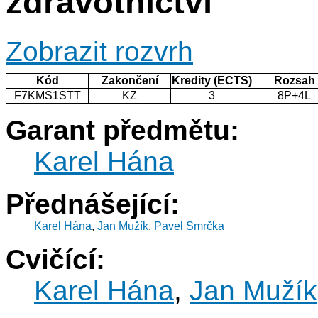
zdravotnictví
Zobrazit rozvrh
Kód
Zakončení
Kredity (ECTS)
Rozsah
F7KMS1STT
KZ
3
8P+4L
Garant předmětu:
Karel Hána
Přednášející:
Karel Hána
,
Jan Mužík
,
Pavel Smrčka
Cvičící:
Karel Hána
,
Jan Mužík