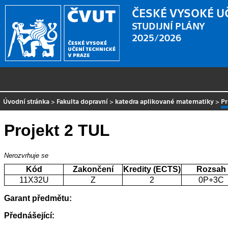
ČESKÉ VYSOKÉ U
STUDIJNÍ PLÁNY
2025/2026
Úvodní stránka
>
Fakulta dopravní
>
katedra aplikované matematiky
>
Pr
Projekt 2 TUL
Nerozvrhuje se
Kód
Zakončení
Kredity (ECTS)
Rozsah
11X32U
Z
2
0P+3C
Garant předmětu:
Přednášející: