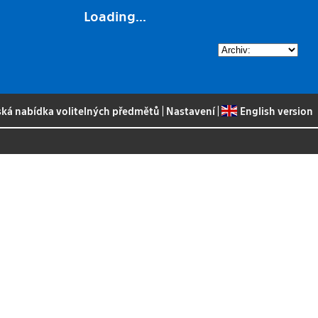
Loading...
ská nabídka volitelných předmětů
|
Nastavení
|
English version