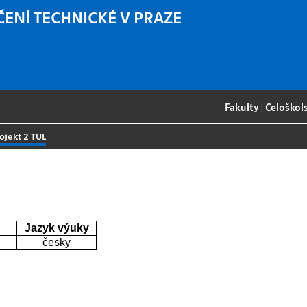
ČENÍ TECHNICKÉ V PRAZE
Fakulty
|
Celoškol
ojekt 2 TUL
Jazyk výuky
česky