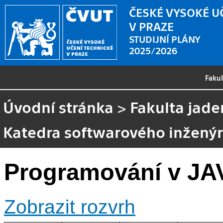
ČESKÉ VYSOKÉ U
V PRAZE
STUDIJNÍ PLÁNY
2025/2026
Faku
Úvodní stránka
>
Fakulta jade
Katedra softwarového inženýr
Programování v JA
Zobrazit rozvrh