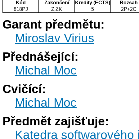
Kód
Zakončení
Kredity (ECTS)
Rozsah
818PJ
Z,ZK
5
2P+2C
Garant předmětu:
Miroslav Virius
Přednášející:
Michal Moc
Cvičící:
Michal Moc
Předmět zajišťuje:
Katedra softwarového 