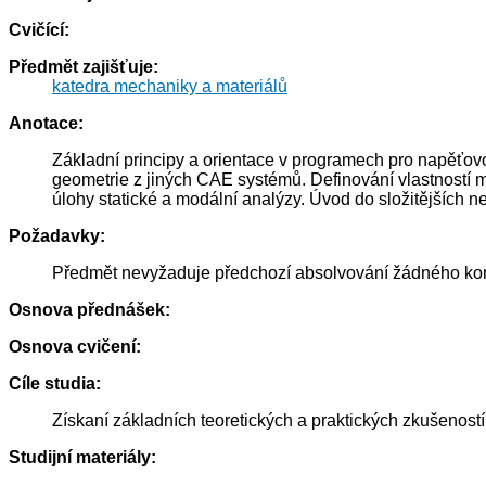
Cvičící:
Předmět zajišťuje:
katedra mechaniky a materiálů
Anotace:
Základní principy a orientace v programech pro napěťov
geometrie z jiných CAE systémů. Definování vlastností m
úlohy statické a modální analýzy. Úvod do složitějších n
Požadavky:
Předmět nevyžaduje předchozí absolvování žádného konkr
Osnova přednášek:
Osnova cvičení:
Cíle studia:
Získaní základních teoretických a praktických zkušenost
Studijní materiály: