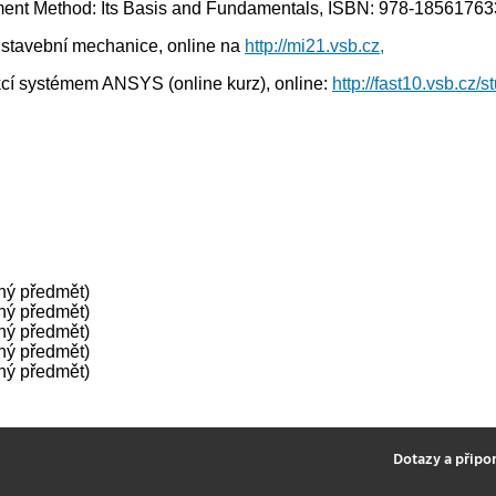
Element Method: Its Basis and Fundamentals, ISBN: 978-1856176
 stavební mechanice, online na
http://mi21.vsb.cz,
ukcí systémem ANSYS (online kurz), online:
http://fast10.vsb.cz/
lný předmět)
lný předmět)
lný předmět)
lný předmět)
lný předmět)
2
Dotazy a připo