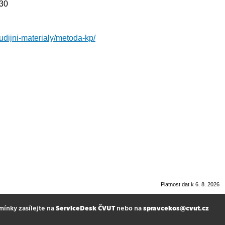
330
studijni-materialy/metoda-kp/
Platnost dat k 6. 8. 2026
mínky zasílejte na
ServiceDesk ČVUT
nebo na
spravcekos@cvut.cz