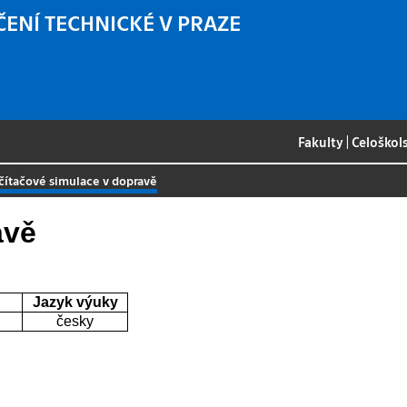
ČENÍ TECHNICKÉ V PRAZE
Fakulty
|
Celoškol
čítačové simulace v dopravě
avě
Jazyk výuky
česky