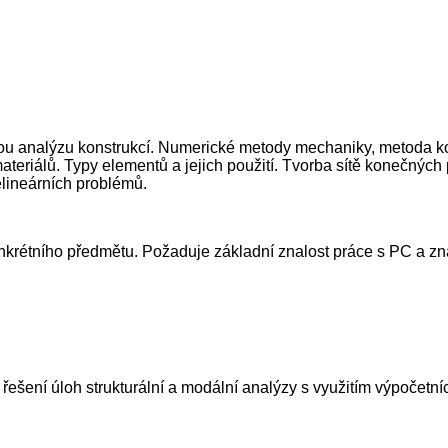
ou analýzu konstrukcí. Numerické metody mechaniky, metoda ko
ateriálů. Typy elementů a jejich použití. Tvorba sítě konečnýc
elineárních problémů.
étního předmětu. Požaduje základní znalost práce s PC a znal
í řešení úloh strukturální a modální analýzy s využitím výpoče