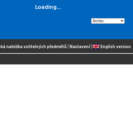
Loading...
ská nabídka volitelných předmětů
|
Nastavení
|
English version