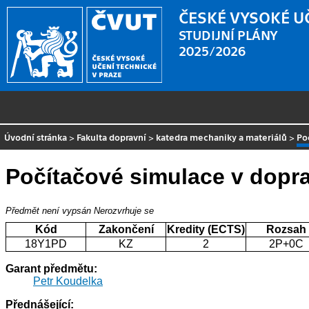
ČESKÉ VYSOKÉ U
STUDIJNÍ PLÁNY
2025/2026
Úvodní stránka
>
Fakulta dopravní
>
katedra mechaniky a materiálů
>
Po
Počítačové simulace v dopr
Předmět není vypsán
Nerozvrhuje se
Kód
Zakončení
Kredity (ECTS)
Rozsah
18Y1PD
KZ
2
2P+0C
Garant předmětu:
Petr Koudelka
Přednášející: