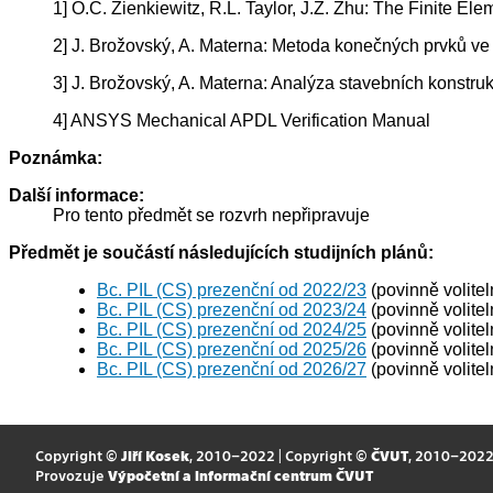
1] O.C. Zienkiewitz, R.L. Taylor, J.Z. Zhu: The Finite 
2] J. Brožovský, A. Materna: Metoda konečných prvků ve
3] J. Brožovský, A. Materna: Analýza stavebních konstr
4] ANSYS Mechanical APDL Verification Manual
Poznámka:
Další informace:
Pro tento předmět se rozvrh nepřipravuje
Předmět je součástí následujících studijních plánů:
Bc. PIL (CS) prezenční od 2022/23
(povinně volite
Bc. PIL (CS) prezenční od 2023/24
(povinně volite
Bc. PIL (CS) prezenční od 2024/25
(povinně volite
Bc. PIL (CS) prezenční od 2025/26
(povinně volite
Bc. PIL (CS) prezenční od 2026/27
(povinně volite
Copyright ©
Jiří Kosek
, 2010–2022 | Copyright ©
ČVUT
, 2010–202
Provozuje
Výpočetní a informační centrum ČVUT