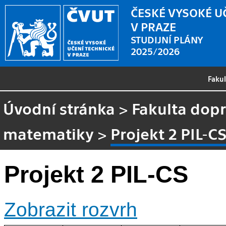
ČESKÉ VYSOKÉ U
V PRAZE
STUDIJNÍ PLÁNY
2025/2026
Faku
Úvodní stránka
>
Fakulta dopr
matematiky
>
Projekt 2 PIL-C
Projekt 2 PIL-CS
Zobrazit rozvrh