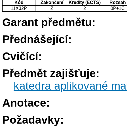
Kód
Zakončení
Kredity (ECTS)
Rozsah
11X32P
Z
2
0P+1C
Garant předmětu:
Přednášející:
Cvičící:
Předmět zajišťuje:
katedra aplikované ma
Anotace:
Požadavky: