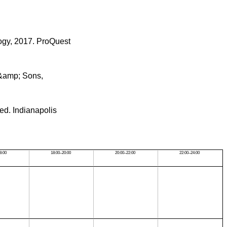
logy, 2017. ProQuest
 &amp; Sons,
d. Indianapolis
8:00
18:00–20:00
20:00–22:00
22:00–24:00