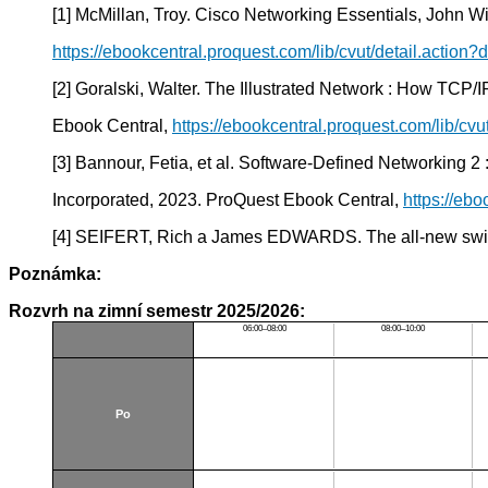
[1] McMillan, Troy. Cisco Networking Essentials, John 
https://ebookcentral.proquest.com/lib/cvut/detail.actio
[2] Goralski, Walter. The Illustrated Network : How TC
Ebook Central,
https://ebookcentral.proquest.com/lib/cv
[3] Bannour, Fetia, et al. Software-Defined Networking
Incorporated, 2023. ProQuest Ebook Central,
https://eb
[4] SEIFERT, Rich a James EDWARDS. The all-new switch
Poznámka:
Rozvrh na zimní semestr 2025/2026:
06:00–08:00
08:00–10:00
Po