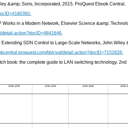
Wiley &amp; Sons, Incorporated, 2015. ProQuest Ebook Central,
n?docID=4180392.
P/IP Works in a Modern Network, Elsevier Science &amp; Techno
ut/detail.action?docID=4841646.
 2 : Extending SDN Control to Large-Scale Networks, John Wiley
ookcentral.proquest.com/lib/cvut/detail.action?docID=7151828.
 book: the complete guide to LAN switching technology. 2nd e
10:00–12:00
12:00–14:00
14:00–16:00
16:00–1