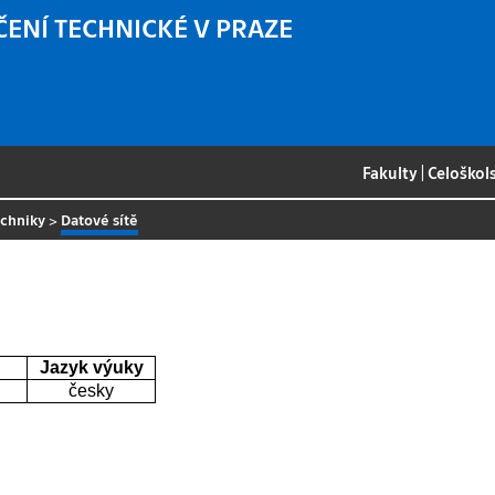
ČENÍ TECHNICKÉ V PRAZE
Fakulty
|
Celoškol
echniky
>
Datové sítě
Jazyk výuky
česky