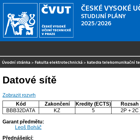
ČESKÉ VYSOKÉ U
STUDIJNÍ PLÁNY
2025/2026
Úvodní stránka
>
Fakulta elektrotechnická
>
katedra telekomunikační t
Datové sítě
Zobrazit rozvrh
Kód
Zakončení
Kredity (ECTS)
Rozsah
BBB32DATA
KZ
5
2P + 2C
Garant předmětu:
Leoš Boháč
Přednášející: