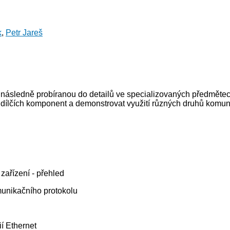
k
,
Petr Jareš
u následně probíranou do detailů ve specializovaných předmětec
 dílčích komponent a demonstrovat využití různých druhů komuni
zařízení - přehled
munikačního protokolu
ií Ethernet