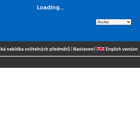
Loading...
ská nabídka volitelných předmětů
|
Nastavení
|
English version