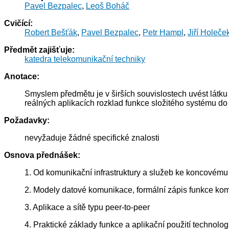
Pavel Bezpalec
,
Leoš Boháč
Cvičící:
Robert Bešťák
,
Pavel Bezpalec
,
Petr Hampl
,
Jiří Holeče
Předmět zajišťuje:
katedra telekomunikační techniky
Anotace:
Smyslem předmětu je v širších souvislostech uvést látk
reálných aplikacích rozklad funkce složitého systému do
Požadavky:
nevyžaduje žádné specifické znalosti
Osnova přednášek:
1. Od komunikační infrastruktury a služeb ke koncovému 
2. Modely datové komunikace, formální zápis funkce ko
3. Aplikace a sítě typu peer-to-peer
4. Praktické základy funkce a aplikační použití technolog