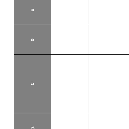
Út
St
Čt
Pá