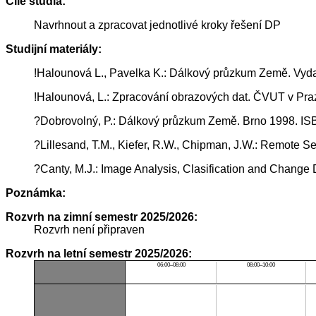
Cíle studia:
Navrhnout a zpracovat jednotlivé kroky řešení DP
Studijní materiály:
!Halounová L., Pavelka K.: Dálkový průzkum Země. Vyd
!Halounová, L.: Zpracování obrazových dat. ČVUT v Pra
?Dobrovolný, P.: Dálkový průzkum Země. Brno 1998. IS
?Lillesand, T.M., Kiefer, R.W., Chipman, J.W.: Remote S
?Canty, M.J.: Image Analysis, Clasification and Chang
Poznámka:
Rozvrh na zimní semestr 2025/2026:
Rozvrh není připraven
Rozvrh na letní semestr 2025/2026:
06:00–08:00
08:00–10:00