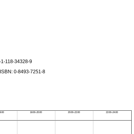
8-1-118-34328-9
. ISBN: 0-8493-7251-8
8:00
18:00–20:00
20:00–22:00
22:00–24:00