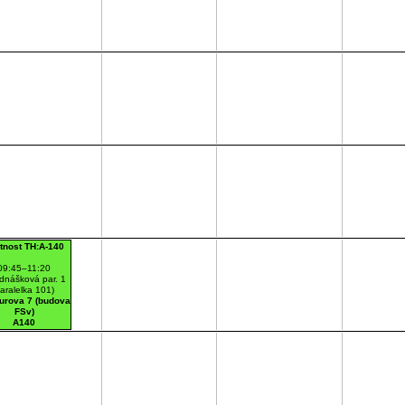
tnost TH:A-140
09:45–11:20
dnášková par. 1
aralelka 101)
urova 7 (budova
FSv)
A140