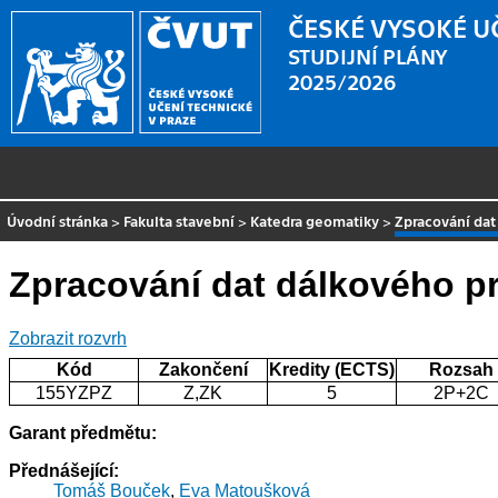
ČESKÉ VYSOKÉ U
STUDIJNÍ PLÁNY
2025/2026
Úvodní stránka
>
Fakulta stavební
>
Katedra geomatiky
>
Zpracování da
Zpracování dat dálkového 
Zobrazit rozvrh
Kód
Zakončení
Kredity (ECTS)
Rozsah
155YZPZ
Z,ZK
5
2P+2C
Garant předmětu:
Přednášející:
Tomáš Bouček
,
Eva Matoušková