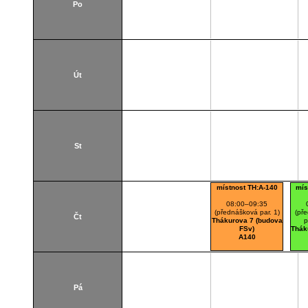
Po
Út
St
místnost TH:A-140
mís
08:00–09:35
(přednášková par. 1)
(pře
Čt
Thákurova 7 (budova
p
FSv)
Thák
A140
Pá