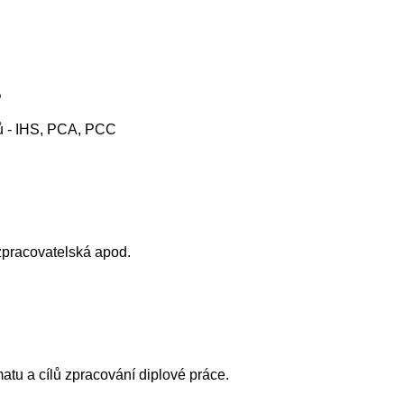
P
mů - IHS, PCA, PCC
 zpracovatelská apod.
atu a cílů zpracování diplové práce.