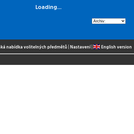
Loading...
ská nabídka volitelných předmětů
|
Nastavení
|
English version