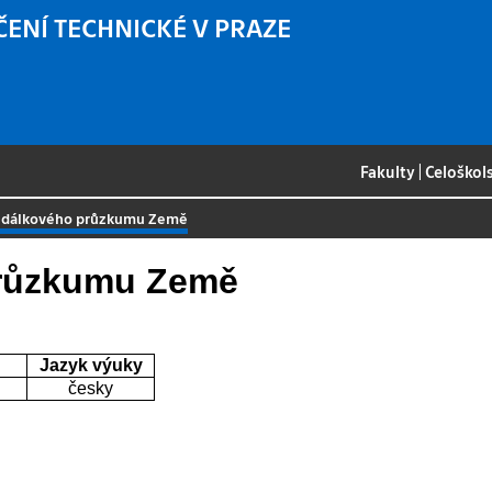
ČENÍ TECHNICKÉ V PRAZE
Fakulty
|
Celoškol
t dálkového průzkumu Země
průzkumu Země
Jazyk výuky
česky