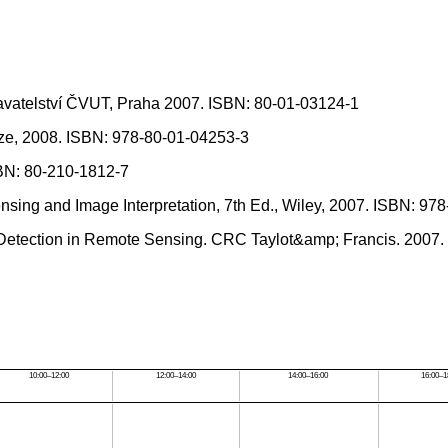
avatelství ČVUT, Praha 2007. ISBN: 80-01-03124-1
ze, 2008. ISBN: 978-80-01-04253-3
BN: 80-210-1812-7
ensing and Image Interpretation, 7th Ed., Wiley, 2007. ISBN: 97
e Detection in Remote Sensing. CRC Taylot&amp; Francis. 2007
10:00–12:00
12:00–14:00
14:00–16:00
16:00–1