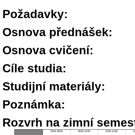
Požadavky:
Osnova přednášek:
Osnova cvičení:
Cíle studia:
Studijní materiály:
Poznámka:
Rozvrh na zimní semest
06:00–08:00
08:00–10:00
10:00–12:00
1