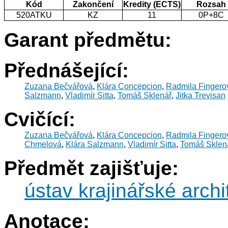
Kód
Zakončení
Kredity (ECTS)
Rozsah
520ATKU
KZ
11
0P+8C
Garant předmětu:
Přednášející:
Zuzana Bečvářová
,
Klára Concepcion
,
Radmila Fingero
Salzmann
,
Vladimír Sitta
,
Tomáš Sklenář
,
Jitka Trevisan
Cvičící:
Zuzana Bečvářová
,
Klára Concepcion
,
Radmila Fingero
Chmelová
,
Klára Salzmann
,
Vladimír Sitta
,
Tomáš Sklen
Předmět zajišťuje:
ústav krajinářské archi
Anotace: