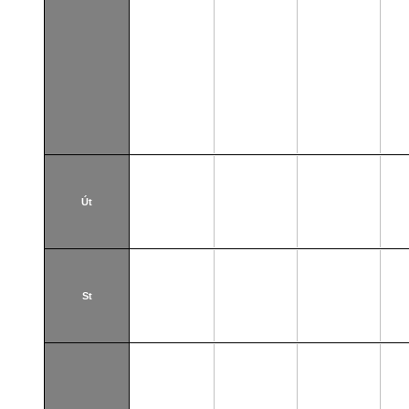
Út
St