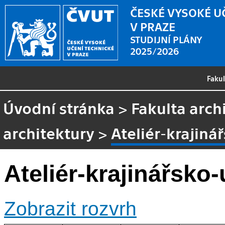
ČESKÉ VYSOKÉ U
V PRAZE
STUDIJNÍ PLÁNY
2025/2026
Faku
Úvodní stránka
>
Fakulta arch
architektury
>
Ateliér-krajiná
Ateliér-krajinářsko-
Zobrazit rozvrh