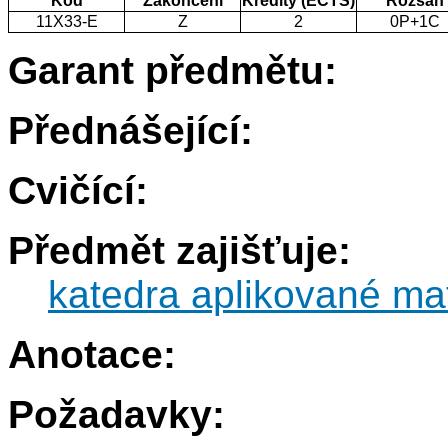
Kód
Zakončení
Kredity (ECTS)
Rozsah
11X33-E
Z
2
0P+1C
Garant předmětu:
Přednášející:
Cvičící:
Předmět zajišťuje:
katedra aplikované ma
Anotace:
Požadavky: