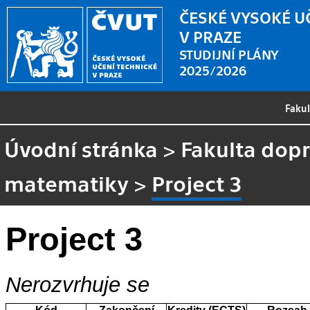
ČESKÉ VYSOKÉ U
V PRAZE
STUDIJNÍ PLÁNY
2025/2026
Faku
Úvodní stránka
>
Fakulta dopr
matematiky
>
Project 3
Project 3
Nerozvrhuje se