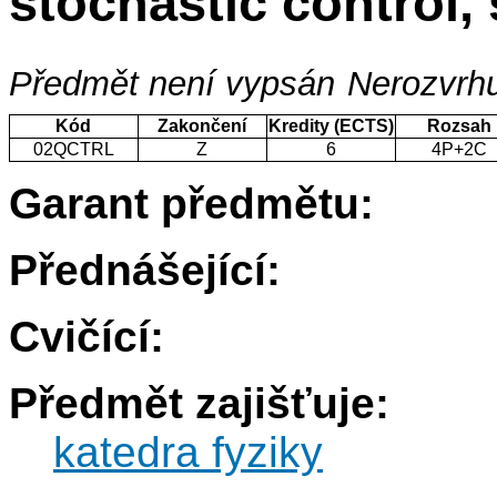
stochastic control,
Předmět není vypsán
Nerozvrhu
Kód
Zakončení
Kredity (ECTS)
Rozsah
02QCTRL
Z
6
4P+2C
Garant předmětu:
Přednášející:
Cvičící:
Předmět zajišťuje:
katedra fyziky