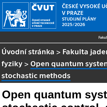
ČESKÉ VYSOKÉ U
V PRAZE
STUDIJNÍ PLÁNY
2025/2026
Faku
Úvodní stránka
>
Fakulta jade
fyziky
>
Open quantum systems
stochastic methods
Open quantum syst