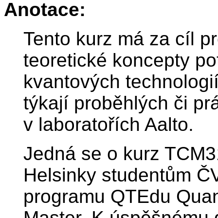
Anotace:
Tento kurz má za cíl p
teoretické koncepty po
kvantových technologií
týkají proběhlých či p
v laboratořích Aalto.
Jedná se o kurz TCM3
Helsinky studentům ČV
programu QTEdu Quan
Master. K úspěšnému 