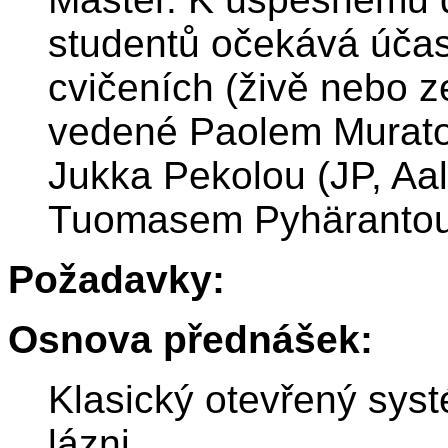
studentů očekává účas
cvičeních (živě nebo z
vedené Paolem Murat
Jukka Pekolou (JP, Aal
Tuomasem Pyhärantou 
Požadavky:
Osnova přednášek:
Klasický otevřený sys
lázni