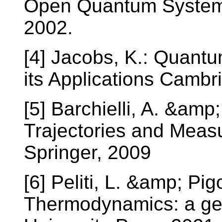
Open Quantum Systems
2002.
[4] Jacobs, K.: Quan
its Applications Cambr
[5] Barchielli, A. &amp
Trajectories and Meas
Springer, 2009
[6] Peliti, L. &amp; Pig
Thermodynamics: a gent