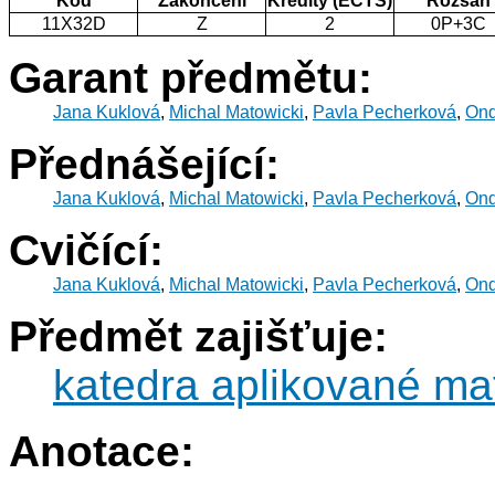
Kód
Zakončení
Kredity (ECTS)
Rozsah
11X32D
Z
2
0P+3C
Garant předmětu:
Jana Kuklová
,
Michal Matowicki
,
Pavla Pecherková
,
Ond
Přednášející:
Jana Kuklová
,
Michal Matowicki
,
Pavla Pecherková
,
Ond
Cvičící:
Jana Kuklová
,
Michal Matowicki
,
Pavla Pecherková
,
Ond
Předmět zajišťuje:
katedra aplikované ma
Anotace: