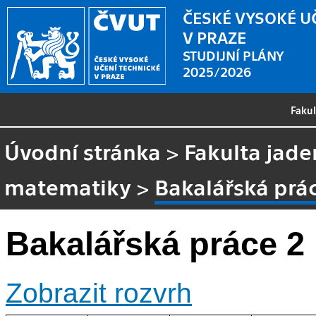
ČESKÉ VYSOKÉ U
V PRAZE
STUDIJNÍ PLÁNY
2025/2026
Faku
Úvodní stránka
>
Fakulta jade
matematiky
>
Bakalářská prá
Bakalářská práce 2
Zobrazit rozvrh