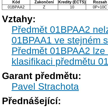
Kód
Zakončení
Kredity (ECTS)
Rozsah
01BPAA2
Z
10
0P+10C
Vztahy:
Předmět 01BPAA2 nelz
01BPAA1 ve stejném s
Předmět 01BPAA2 lze k
klasifikaci předmětu 
Garant předmětu:
Pavel Strachota
Přednášející: