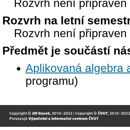
Rozvrh není připraven
Rozvrh na letní semest
Rozvrh není připraven
Předmět je součástí nás
Aplikovaná algebra 
programu)
Copyright ©
Jiří Kosek
, 2010–2022 | Copyright ©
ČVUT
, 2010–202
Provozuje
Výpočetní a informační centrum ČVUT