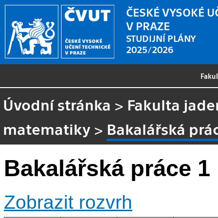
ČESKÉ VYSOKÉ U
V PRAZE
STUDIJNÍ PLÁNY
2025/2026
Faku
Úvodní stránka
>
Fakulta jade
matematiky
>
Bakalářská prá
Bakalářská práce 1
Zobrazit rozvrh