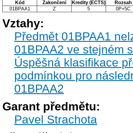
Kód
Zakončení
Kredity (ECTS)
Rozsah
01BPAA1
Z
5
0P+5C
Vztahy:
Předmět 01BPAA1 nelz
01BPAA2 ve stejném s
Úspěšná klasifikace 
podmínkou pro následn
01BPAA2
Garant předmětu:
Pavel Strachota