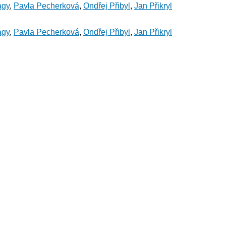
agy
,
Pavla Pecherková
,
Ondřej Přibyl
,
Jan Přikryl
agy
,
Pavla Pecherková
,
Ondřej Přibyl
,
Jan Přikryl