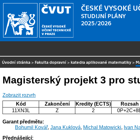
ČESKÉ VYSOKÉ U
STUDIJNÍ PLÁNY
2025/2026
Úvodní stránka
>
Fakulta dopravní
>
katedra aplikované matematiky
>
Ma
Magisterský projekt 3 pro st
Zobrazit rozvrh
Kód
Zakončení
Kredity (ECTS)
Rozsah
11XN3L
Z
2
0P+2C+8
Garant předmětu:
Bohumil Kovář
,
Jana Kuklová
,
Michal Matowicki
,
Ivan N
Přednášející: