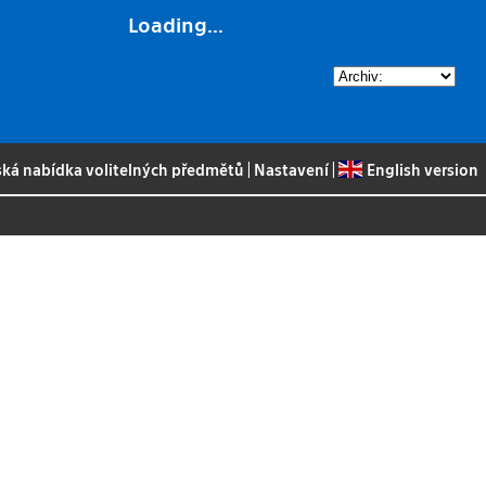
Loading...
ská nabídka volitelných předmětů
|
Nastavení
|
English version