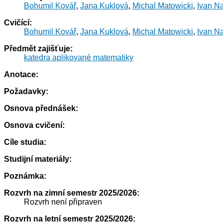
Bohumil Kovář
,
Jana Kuklová
,
Michal Matowicki
,
Ivan N
Cvičící:
Bohumil Kovář
,
Jana Kuklová
,
Michal Matowicki
,
Ivan N
Předmět zajišťuje:
katedra aplikované matematiky
Anotace:
Požadavky:
Osnova přednášek:
Osnova cvičení:
Cíle studia:
Studijní materiály:
Poznámka:
Rozvrh na zimní semestr 2025/2026:
Rozvrh není připraven
Rozvrh na letní semestr 2025/2026: