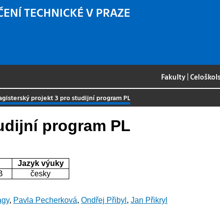
ČENÍ TECHNICKÉ V PRAZE
Fakulty
|
Celoškol
gisterský projekt 3 pro studijní program PL
udijní program PL
Jazyk výuky
B
česky
agy
,
Pavla Pecherková
,
Ondřej Přibyl
,
Jan Přikryl