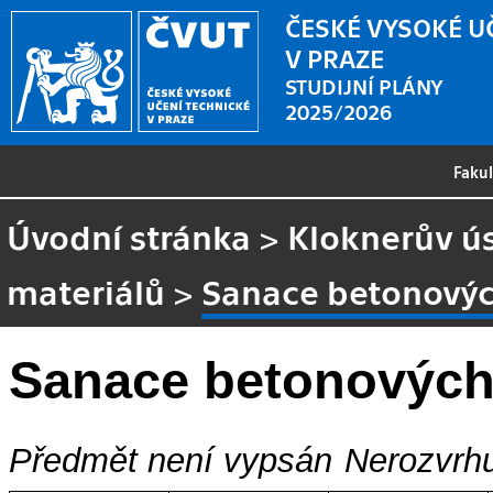
ČESKÉ VYSOKÉ U
V PRAZE
STUDIJNÍ PLÁNY
2025/2026
Faku
Úvodní stránka
>
Kloknerův ú
materiálů
>
Sanace betonovýc
Sanace betonových
Předmět není vypsán
Nerozvrhu