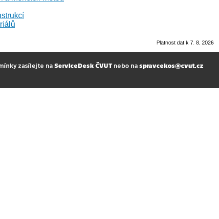
strukcí
riálů
Platnost dat k 7. 8. 2026
mínky zasílejte na
ServiceDesk ČVUT
nebo na
spravcekos@cvut.cz