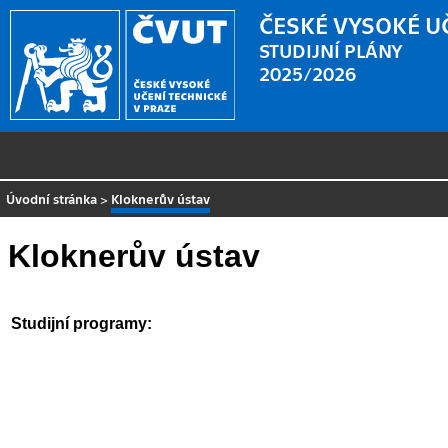
ČESKÉ VYSOKÉ U
STUDIJNÍ PLÁNY
2025/2026
Úvodní stránka
>
Kloknerův ústav
Kloknerův ústav
Studijní programy: