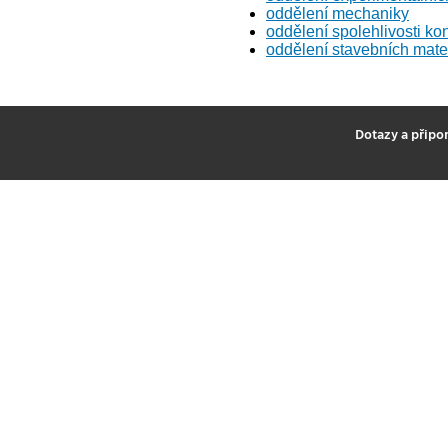
oddělení mechaniky
oddělení spolehlivosti kon
oddělení stavebních mate
2
Dotazy a připo