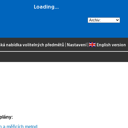
Loading...
ská nabídka volitelných předmětů
|
Nastavení
|
English version
 plány:
h a měřicích metod