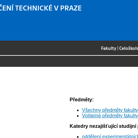
ČENÍ TECHNICKÉ V PRAZE
Fakulty
|
Celoškol
Předměty:
Všechny předměty fakulty
Volitelné předměty fakulty
Katedry nezajišťující studijní
oddělení experimentálníc