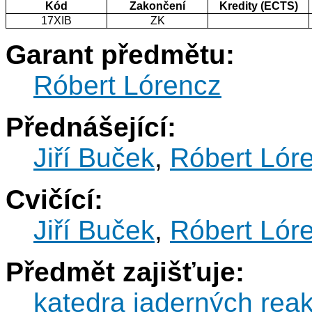
Kód
Zakončení
Kredity (ECTS)
17XIB
ZK
Garant předmětu:
Róbert Lórencz
Přednášející:
Jiří Buček
,
Róbert Lór
Cvičící:
Jiří Buček
,
Róbert Lór
Předmět zajišťuje:
katedra jaderných reak