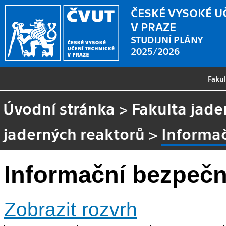
ČESKÉ VYSOKÉ U
V PRAZE
STUDIJNÍ PLÁNY
2025/2026
Faku
Úvodní stránka
>
Fakulta jade
jaderných reaktorů
>
Informa
Informační bezpeč
Zobrazit rozvrh