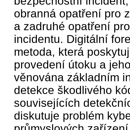
bezpečnostní incident,
obranná opatření pro z
a zadruhé opatření pr
incidentu. Digitální fo
metoda, která poskytu
provedení útoku a jeho
věnována základním i
detekce škodlivého kód
souvisejících detekční
diskutuje problém kyb
průmyslových zařízení