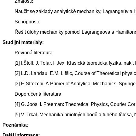
Znalosti:
Naučit se základy analytické mechaniky, Lagrangeův a 
Schopnosti:
Řešit úlohy mechaniky pomocí Lagrangeova a Hamilton
Studijní materiály:
Povinná literatura:
[1] I.Štoll, J. Tolar, I. Jex, Klasická teoretická fyzika, na
[2] L.D. Landau, E.M. Lifšic, Course of Theoretical physic
[3] F. Strocchi, A Primer of Analytical Mechanics, Spring
Doporučená literatura:
[4] G. Joos, I. Freeman: Theoretical Physics, Courier Cor
[5] V. Trkal, Mechanika hmotných bodů a tuhého tělesa,
Poznámka:
Další informace: