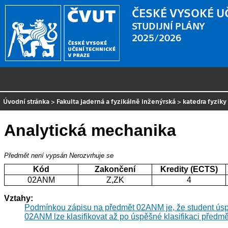
ČESKÉ VYSOKÉ U
STUDIJNÍ PLÁNY
2025/2026
Úvodní stránka
>
Fakulta jaderná a fyzikálně inženýrská
>
katedra fyziky
Analytická mechanika
Předmět není vypsán
Nerozvrhuje se
Kód
Zakončení
Kredity (ECTS)
02ANM
Z,ZK
4
Vztahy:
Podmínkou zápisu na předmět 02ANM je, že student ú
02ANM lze klasifikovat až po úspěšné klasifikaci pře