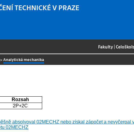
ČENÍ TECHNICKÉ V PRAZE
Fakulty
|
Celoškol
>
Analytická mechanika
Rozsah
2P+2C
spěšně absolvoval 02MECHZ nebo získal zápočet a nevyčerpal
dmětu 02MECHZ