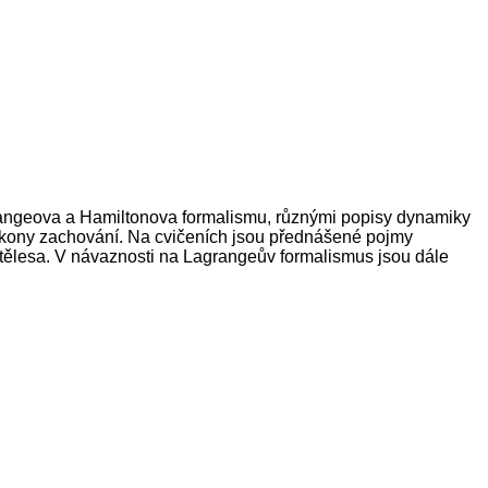
grangeova a Hamiltonova formalismu, různými popisy dynamiky
zákony zachování. Na cvičeních jsou přednášené pojmy
tělesa. V návaznosti na Lagrangeův formalismus jsou dále