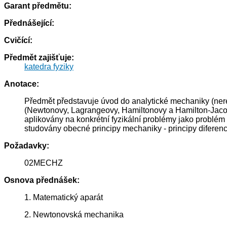
Garant předmětu:
Přednášející:
Cvičící:
Předmět zajišťuje:
katedra fyziky
Anotace:
Předmět představuje úvod do analytické mechaniky (ner
(Newtonovy, Lagrangeovy, Hamiltonovy a Hamilton-Jacobi
aplikovány na konkrétní fyzikální problémy jako problé
studovány obecné principy mechaniky - principy diferenciá
Požadavky:
02MECHZ
Osnova přednášek:
1. Matematický aparát
2. Newtonovská mechanika