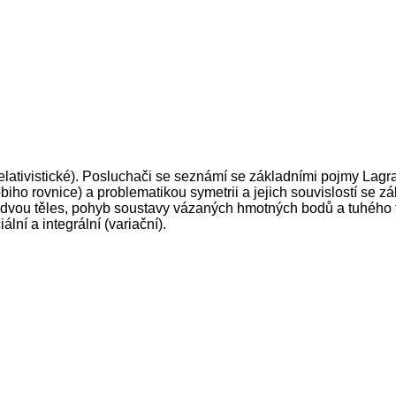
elativistické). Posluchači se seznámí se základními pojmy La
ho rovnice) a problematikou symetrii a jejich souvislostí se 
m dvou těles, pohyb soustavy vázaných hmotných bodů a tuhého 
lní a integrální (variační).