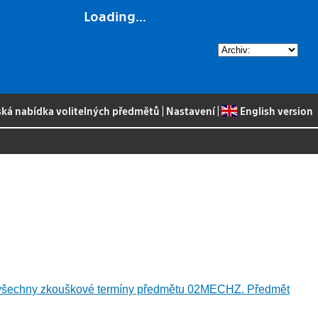
Loading...
ská nabídka volitelných předmětů
|
Nastavení
|
English version
 všechny zkouškové termíny předmětu 02MECHZ. Předmět