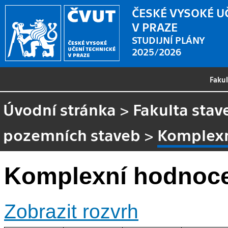
ČESKÉ VYSOKÉ U
V PRAZE
STUDIJNÍ PLÁNY
2025/2026
Faku
Úvodní stránka
>
Fakulta stav
pozemních staveb
>
Komplexn
Komplexní hodnoce
Zobrazit rozvrh