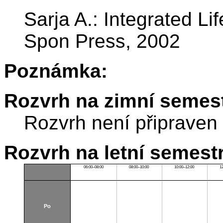
Sarja A.: Integrated Li
Spon Press, 2002
Poznámka:
Rozvrh na zimní semest
Rozvrh není připraven
Rozvrh na letní semest
06:00–08:00
08:00–10:00
10:00–12:00
1
Po