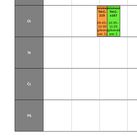
místnost
místnost
TH:C-
TH:C-
215
s167
Út
09:45–
10:35–
10:30
11:20
(přednášková
(přednášková
par. 1)
par. 1
Thákurova
paralelka
7
101)
(budova
Thákurova
FSv)
7
C215
(budova
St
FSv)
Cs167
Čt
Pá