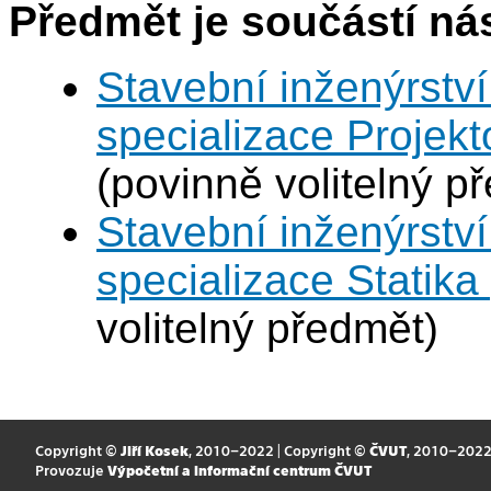
Předmět je součástí nás
Stavební inženýrství
specializace Projek
(povinně volitelný p
Stavební inženýrství
specializace Statik
volitelný předmět)
Copyright ©
Jiří Kosek
, 2010–2022 | Copyright ©
ČVUT
, 2010–202
Provozuje
Výpočetní a informační centrum ČVUT