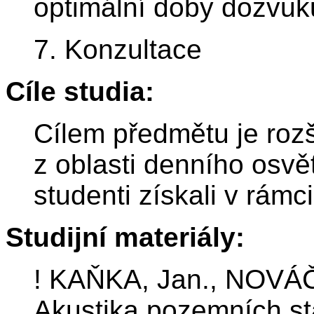
optimální doby dozvuk
7. Konzultace
Cíle studia:
Cílem předmětu je rozš
z oblasti denního osvět
studenti získali v rámc
Studijní materiály:
! KAŇKA, Jan., NOVÁČE
Akustika pozemních st