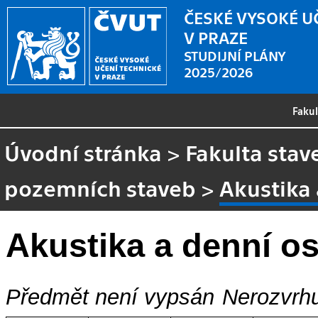
ČESKÉ VYSOKÉ U
V PRAZE
STUDIJNÍ PLÁNY
2025/2026
Faku
Úvodní stránka
>
Fakulta stav
pozemních staveb
>
Akustika 
Akustika a denní o
Předmět není vypsán
Nerozvrhu