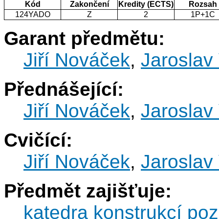
Kód
Zakončení
Kredity (ECTS)
Rozsah
124YADO
Z
2
1P+1C
Garant předmětu:
Jiří Nováček
,
Jaroslav 
Přednášející:
Jiří Nováček
,
Jaroslav 
Cvičící:
Jiří Nováček
,
Jaroslav 
Předmět zajišťuje:
katedra konstrukcí po