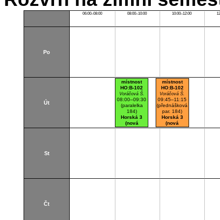
06:00–08:00
08:00–10:00
10:00–12:00
1
Po
místnost
místnost
HO:B-102
HO:B-102
Voráčová Š.
Voráčová Š.
08:00–09:30
09:45–11:15
Út
(paralelka
(přednášková
184)
par. 184)
Horská 3
Horská 3
(nová
(nová
budova)
budova)
B102
B102
Počítačová
Počítačová
učebna
učebna
St
Čt