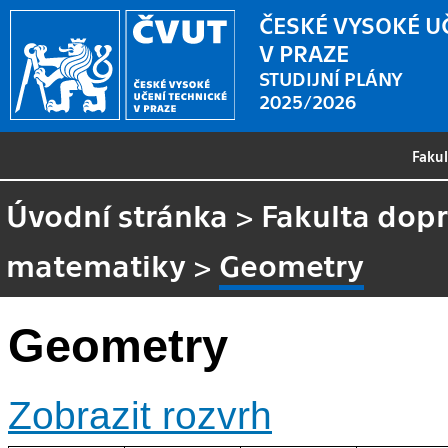
ČESKÉ VYSOKÉ U
V PRAZE
STUDIJNÍ PLÁNY
2025/2026
Faku
Úvodní stránka
>
Fakulta dopr
matematiky
>
Geometry
Geometry
Zobrazit rozvrh