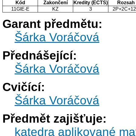
Kód
Zakončení
Kredity (ECTS)
Rozsah
11GIE-E
KZ
3
2P+2C+1
Garant předmětu:
Šárka Voráčová
Přednášející:
Šárka Voráčová
Cvičící:
Šárka Voráčová
Předmět zajišťuje:
katedra aplikované ma