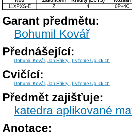
Kód
Zakončení
Kredity (ECTS)
Rozsah
11XPXS-E
Z
4
0P+4C
Garant předmětu:
Bohumil Kovář
Přednášející:
Bohumil Kovář
,
Jan Přikryl
,
Evženie Uglickich
Cvičící:
Bohumil Kovář
,
Jan Přikryl
,
Evženie Uglickich
Předmět zajišťuje:
katedra aplikované ma
Anotace: