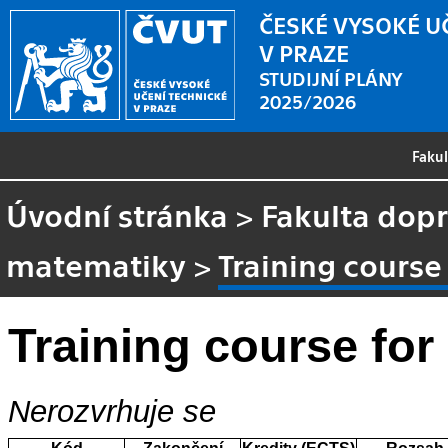
ČESKÉ VYSOKÉ U
V PRAZE
STUDIJNÍ PLÁNY
2025/2026
Faku
Úvodní stránka
>
Fakulta dopr
matematiky
>
Training course
Training course fo
Nerozvrhuje se