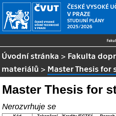
ČESKÉ VYSOKÉ U
V PRAZE
STUDIJNÍ PLÁNY
2025/2026
Faku
Úvodní stránka
>
Fakulta dopr
materiálů
>
Master Thesis for
Master Thesis for 
Nerozvrhuje se