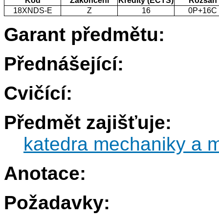
Kód
Zakončení
Kredity (ECTS)
Rozsah
18XNDS-E
Z
16
0P+16C
Garant předmětu:
Přednášející:
Cvičící:
Předmět zajišťuje:
katedra mechaniky a m
Anotace:
Požadavky: