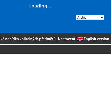
Loading...
ská nabídka volitelných předmětů
|
Nastavení
|
English version