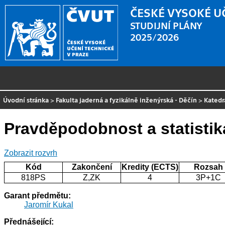
ČESKÉ VYSOKÉ U
STUDIJNÍ PLÁNY
2025/2026
Úvodní stránka
>
Fakulta jaderná a fyzikálně inženýrská - Děčín
>
Katedr
Pravděpodobnost a statistik
Zobrazit rozvrh
Kód
Zakončení
Kredity (ECTS)
Rozsah
818PS
Z,ZK
4
3P+1C
Garant předmětu:
Jaromír Kukal
Přednášející: