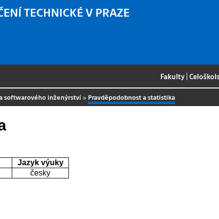
ČENÍ TECHNICKÉ V PRAZE
Fakulty
|
Celoškol
a softwarového inženýrství
>
Pravděpodobnost a statistika
a
Jazyk výuky
česky