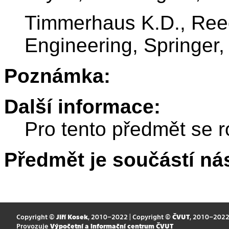
Timmerhaus K.D., Reed
Engineering, Springer,
Poznámka:
Další informace:
Pro tento předmět se r
Předmět je součástí nás
Copyright ©
Jiří Kosek
, 2010–2022 | Copyright ©
ČVUT
, 2010–202
Provozuje
Výpočetní a informační centrum ČVUT