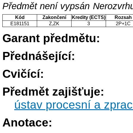
Předmět není vypsán
Nerozvrhu
Kód
Zakončení
Kredity (ECTS)
Rozsah
E181151
Z,ZK
3
2P+1C
Garant předmětu:
Přednášející:
Cvičící:
Předmět zajišťuje:
ústav procesní a zprac
Anotace: