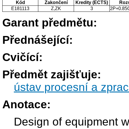
Kód
Zakončení
Kredity (ECTS)
Roz
E181113
Z,ZK
3
2P+0.85
Garant předmětu:
Přednášející:
Cvičící:
Předmět zajišťuje:
ústav procesní a zprac
Anotace:
Design of equipment w