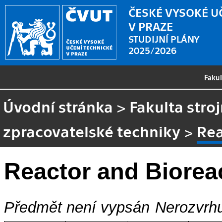
ČESKÉ VYSOKÉ U
V PRAZE
STUDIJNÍ PLÁNY
2025/2026
Faku
Úvodní stránka
>
Fakulta stroj
zpracovatelské techniky
>
Rea
Reactor and Biorea
Předmět není vypsán
Nerozvrhu