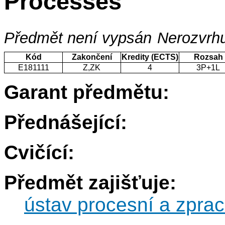
Processes
Předmět není vypsán
Nerozvrhu
Kód
Zakončení
Kredity (ECTS)
Rozsah
E181111
Z,ZK
4
3P+1L
Garant předmětu:
Přednášející:
Cvičící:
Předmět zajišťuje:
ústav procesní a zprac