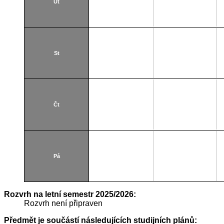
Út
St
Čt
Pá
Rozvrh na letní semestr 2025/2026:
Rozvrh není připraven
Předmět je součástí následujících studijních plánů: