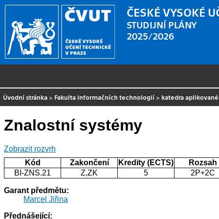
ČESKÉ VYSOKÉ U
STUDIJNÍ PLÁNY
2025/2026
Úvodní stránka
>
Fakulta informačních technologií
>
katedra aplikovan
Znalostní systémy
Zobrazit rozvrh
Kód
Zakončení
Kredity (ECTS)
Rozsah
BI-ZNS.21
Z,ZK
5
2P+2C
Garant předmětu:
Marcel Jiřina
Přednášející: