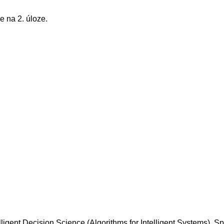
e na 2. úloze.
telligent Decision Science (Algorithms for Intelligent Systems).