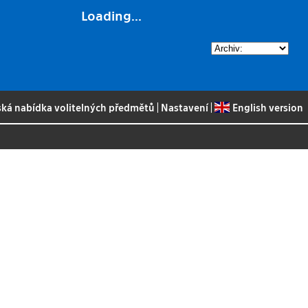
Loading...
ská nabídka volitelných předmětů
|
Nastavení
|
English version