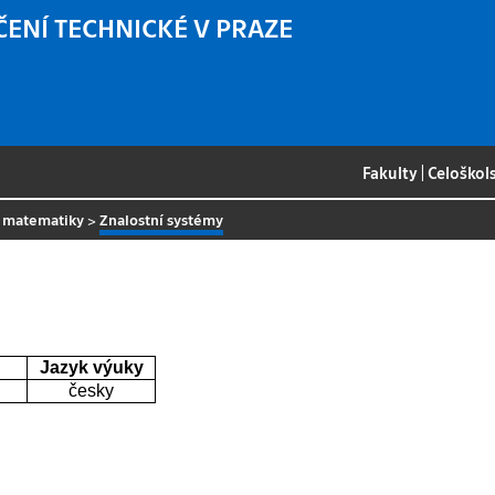
ČENÍ TECHNICKÉ V PRAZE
Fakulty
|
Celoškol
é matematiky
>
Znalostní systémy
Jazyk výuky
česky