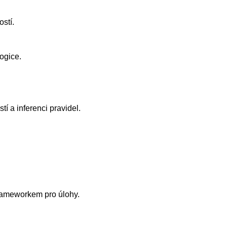
stí.
ogice.
tí a inferenci pravidel.
frameworkem pro úlohy.