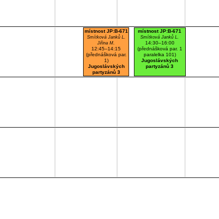
místnost JP:B-671
místnost JP:B-671
Smítková Janků L.
Smítková Janků L.
14:30–16:00
Jiřina M.
12:45–14:15
(přednášková par. 1
(přednášková par.
paralelka 101)
1)
Jugoslávských
Jugoslávských
partyzánů 3
partyzánů 3