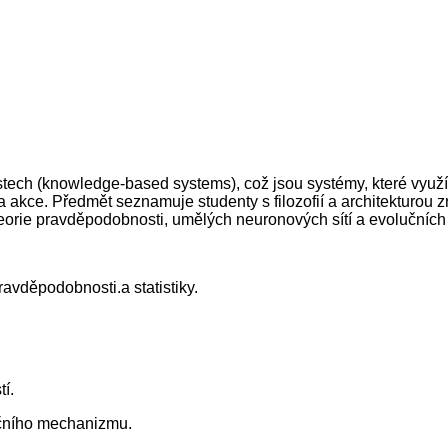
tech (knowledge-based systems), což jsou systémy, které využíva
a akce. Předmět seznamuje studenty s filozofií a architekturou
eorie pravděpodobnosti, umělých neuronových sítí a evolučních 
ravděpodobnosti.a statistiky.
í.
nčního mechanizmu.