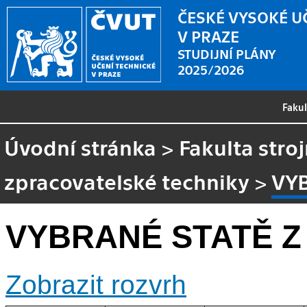
ČESKÉ VYSOKÉ U
V PRAZE
STUDIJNÍ PLÁNY
2025/2026
Faku
Úvodní stránka
>
Fakulta stroj
zpracovatelské techniky
>
VY
VYBRANÉ STATĚ Z
Zobrazit rozvrh