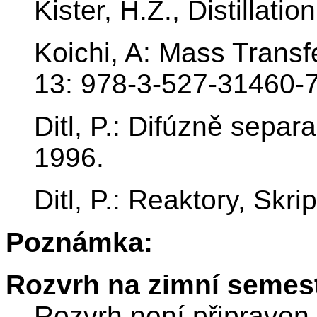
Kister, H.Z., Distillati
Koichi, A: Mass Trans
13: 978-3-527-31460-7
Ditl, P.: Difúzně sepa
1996.
Ditl, P.: Reaktory, Skr
Poznámka:
Rozvrh na zimní semest
Rozvrh není připraven