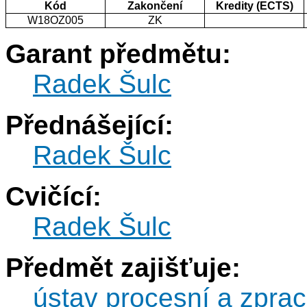
Kód
Zakončení
Kredity (ECTS)
W18OZ005
ZK
Garant předmětu:
Radek Šulc
Přednášející:
Radek Šulc
Cvičící:
Radek Šulc
Předmět zajišťuje:
ústav procesní a zprac