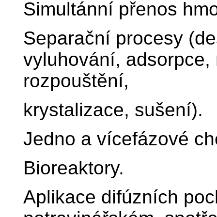
Simultánní přenos hmot
Separační procesy (des
vyluhování, adsorpce
rozpouštění,
krystalizace, sušení).
Jedno a vícefázové ch
Bioreaktory.
Aplikace difúzních po