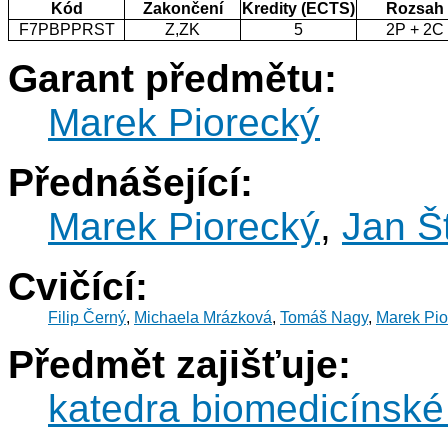
Kód
Zakončení
Kredity (ECTS)
Rozsah
F7PBPPRST
Z,ZK
5
2P + 2C
Garant předmětu:
Marek Piorecký
Přednášející:
Marek Piorecký
,
Jan Š
Cvičící:
Filip Černý
,
Michaela Mrázková
,
Tomáš Nagy
,
Marek Pio
Předmět zajišťuje:
katedra biomedicínské