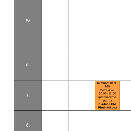
Po
Út
místnost KL:L-
108
Piorecký M.
10:00–11:50
St
(přednášková
par. 1)
Kladno FBMI
Přednášková
místnost
Čt