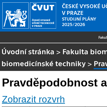
ČESKÉ VYSOKÉ U
V PRAZE
STUDIJNÍ PLÁNY
2025/2026
Faku
Úvodní stránka
>
Fakulta biom
biomedicínské techniky
>
Pra
Pravděpodobnost a 
Zobrazit rozvrh