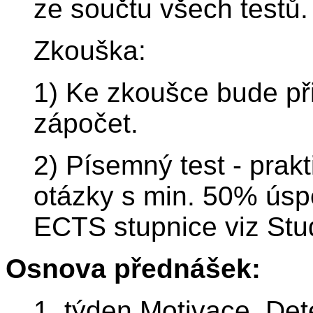
ze součtu všech testů.
Zkouška:
1) Ke zkoušce bude př
zápočet.
2) Písemný test - prakt
otázky s min. 50% úsp
ECTS stupnice viz Stu
Osnova přednášek:
1. týden Motivace. De