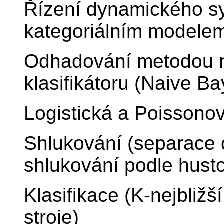
Řízení dynamického s
kategoriálním modele
Odhadování metodou 
klasifikátoru (Naive Ba
Logistická a Poissono
Shlukování (separace d
shlukování podle husto
Klasifikace (K-nejbliž
stroje)