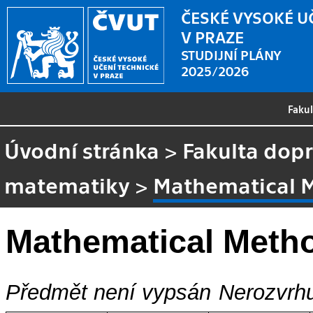
ČESKÉ VYSOKÉ U
V PRAZE
STUDIJNÍ PLÁNY
2025/2026
Faku
Úvodní stránka
>
Fakulta dopr
matematiky
>
Mathematical M
Mathematical Metho
Předmět není vypsán
Nerozvrhu