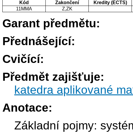
Kód
Zakončení
Kredity (ECTS)
11MMA
Z,ZK
Garant předmětu:
Přednášející:
Cvičící:
Předmět zajišťuje:
katedra aplikované ma
Anotace:
Základní pojmy: systé