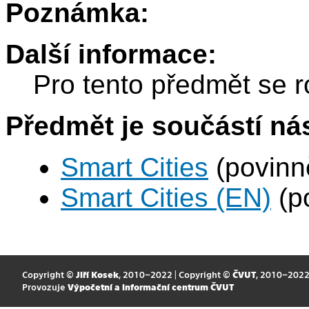
Poznámka:
Další informace:
Pro tento předmět se r
Předmět je součástí nás
Smart Cities
(povinně
Smart Cities (EN)
(po
Copyright ©
Jiří Kosek
, 2010–2022 | Copyright ©
ČVUT
, 2010–202
Provozuje
Výpočetní a informační centrum ČVUT