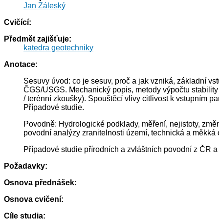
Jan Záleský
Cvičící:
Předmět zajišťuje:
katedra geotechniky
Anotace:
Sesuvy úvod: co je sesuv, proč a jak vzniká, základní vs
ČGS/USGS. Mechanický popis, metody výpočtu stability s
/ terénní zkoušky). Spouštěcí vlivy citlivost k vstupním
Případové studie.
Povodně: Hydrologické podklady, měření, nejistoty, zm
povodní analýzy zranitelnosti území, technická a měkká op
Případové studie přírodních a zvláštních povodní z ČR a
Požadavky:
Osnova přednášek:
Osnova cvičení:
Cíle studia: