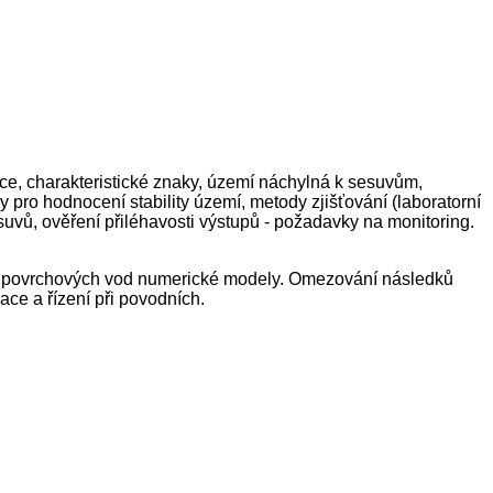
kace, charakteristické znaky, území náchylná k sesuvům,
ro hodnocení stability území, metody zjišťování (laboratorní
esuvů, ověření přiléhavosti výstupů - požadavky na monitoring.
ění povrchových vod numerické modely. Omezování následků
ace a řízení při povodních.