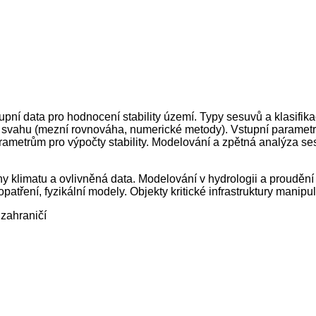
tupní data pro hodnocení stability území. Typy sesuvů a klasifi
vahu (mezní rovnováha, numerické metody). Vstupní parametry p
 parametrům pro výpočty stability. Modelování a zpětná analýza s
ěny klimatu a ovlivněná data. Modelování v hydrologii a proud
atření, fyzikální modely. Objekty kritické infrastruktury manipul
 zahraničí