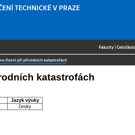
ČENÍ TECHNICKÉ V PRAZE
Fakulty
|
Celoškol
o řízení při přírodních katastrofách
írodních katastrofách
Jazyk výuky
česky