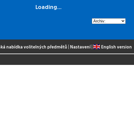
Loading...
ská nabídka volitelných předmětů
|
Nastavení
|
English version