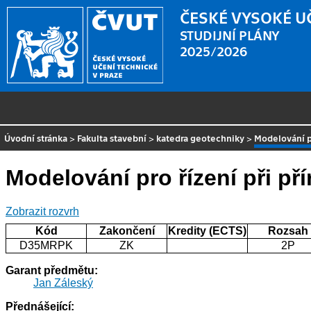
ČESKÉ VYSOKÉ U
STUDIJNÍ PLÁNY
2025/2026
Úvodní stránka
>
Fakulta stavební
>
katedra geotechniky
>
Modelování pr
Modelování pro řízení při př
Zobrazit rozvrh
Kód
Zakončení
Kredity (ECTS)
Rozsah
D35MRPK
ZK
2P
Garant předmětu:
Jan Záleský
Přednášející: