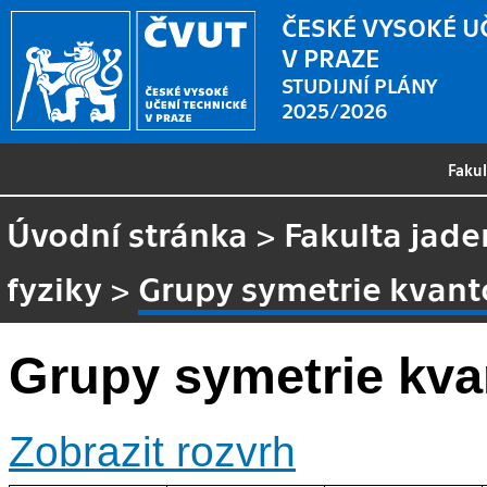
ČESKÉ VYSOKÉ U
V PRAZE
STUDIJNÍ PLÁNY
2025/2026
Faku
Úvodní stránka
>
Fakulta jade
fyziky
>
Grupy symetrie kvan
Grupy symetrie kv
Zobrazit rozvrh