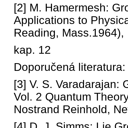
[2] M. Hamermesh: Gro
Applications to Physi
Reading, Mass.1964),
kap. 12
Doporučená literatura:
[3] V. S. Varadarajan
Vol. 2 Quantum Theory
Nostrand Reinhold, Ne
[4] D. J. Simms: Lie 