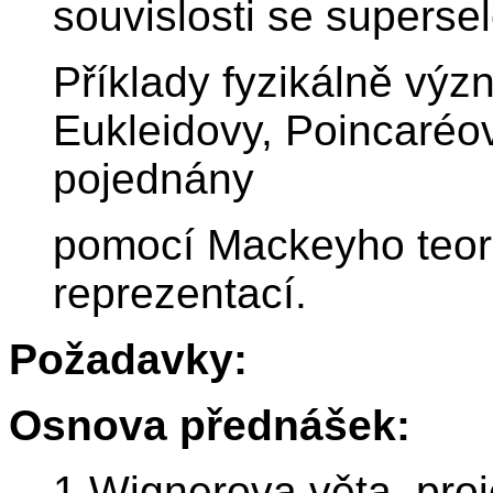
souvislosti se supersel
Příklady fyzikálně vý
Eukleidovy, Poincaréo
pojednány
pomocí Mackeyho teor
reprezentací.
Požadavky:
Osnova přednášek:
1.Wignerova věta, proj