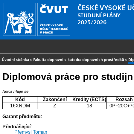
ČESKÉ VYSOKÉ U
STUDIJNÍ PLÁNY
2025/2026
Úvodní stránka
>
Fakulta dopravní
>
katedra dopravních prostředků
>
Di
Diplomová práce pro studij
Nerozvrhuje se
Kód
Zakončení
Kredity (ECTS)
Rozsah
16XNDM
Z
18
0P+20C+7
Garant předmětu:
Přednášející:
Přemysl Toman