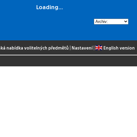
Loading...
ská nabídka volitelných předmětů
|
Nastavení
|
English version