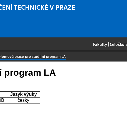
ČENÍ TECHNICKÉ V PRAZE
Fakulty
|
Celoškol
plomová práce pro studijní program LA
ní program LA
Jazyk výuky
0B
česky