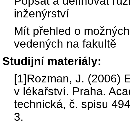
Popsat a definovat rů
inženýrství
Mít přehled o možných
vedených na fakultě
Studijní materiály:
[1]Rozman, J. (2006) E
v lékařství. Praha. Ac
technická, č. spisu 49
3.