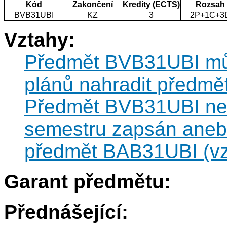
Kód
Zakončení
Kredity (ECTS)
Rozsah
BVB31UBI
KZ
3
2P+1C+3
Vztahy:
Předmět BVB31UBI může
plánů nahradit předm
Předmět BVB31UBI nesm
semestru zapsán anebo
předmět BAB31UBI (vzt
Garant předmětu:
Přednášející: