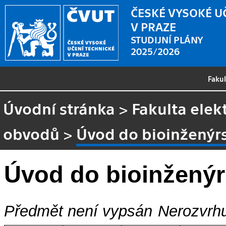
ČESKÉ VYSOKÉ U
V PRAZE
STUDIJNÍ PLÁNY
2025/2026
Faku
Úvodní stránka
>
Fakulta elek
obvodů
>
Úvod do bioinženýrs
Úvod do bioinženýr
Předmět není vypsán
Nerozvrhu