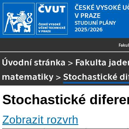
ČESKÉ VYSOKÉ U
V PRAZE
STUDIJNÍ PLÁNY
2025/2026
Faku
Úvodní stránka
>
Fakulta jade
matematiky
>
Stochastické di
Stochastické difere
Zobrazit rozvrh