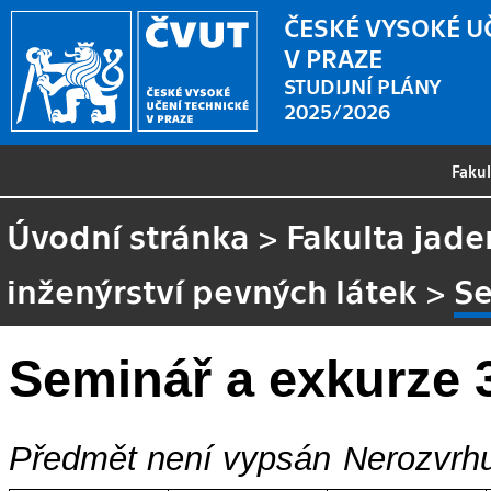
ČESKÉ VYSOKÉ U
V PRAZE
STUDIJNÍ PLÁNY
2025/2026
Faku
Úvodní stránka
>
Fakulta jade
inženýrství pevných látek
>
Se
Seminář a exkurze 
Předmět není vypsán
Nerozvrhu