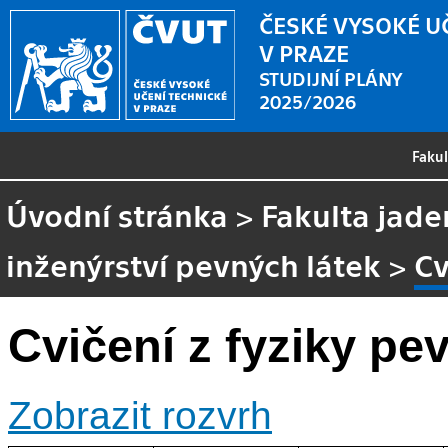
ČESKÉ VYSOKÉ U
V PRAZE
STUDIJNÍ PLÁNY
2025/2026
Faku
Úvodní stránka
>
Fakulta jade
inženýrství pevných látek
>
Cv
Cvičení z fyziky pe
Zobrazit rozvrh