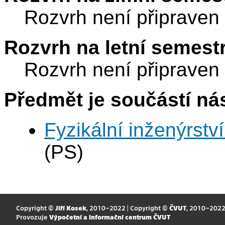
Rozvrh není připraven
Rozvrh na letní semest
Rozvrh není připraven
Předmět je součástí nás
Fyzikální inženýrství
(PS)
Copyright ©
Jiří Kosek
, 2010–2022 | Copyright ©
ČVUT
, 2010–202
Provozuje
Výpočetní a informační centrum ČVUT