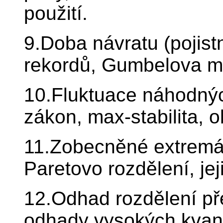
použití.
9.Doba návratu (pojistn
rekordů, Gumbelova m
10.Fluktuace náhodnýc
zákon, max-stabilita, o
11.Zobecněné extremál
Paretovo rozdělení, jej
12.Odhad rozdělení př
odhady vysokých kvanti