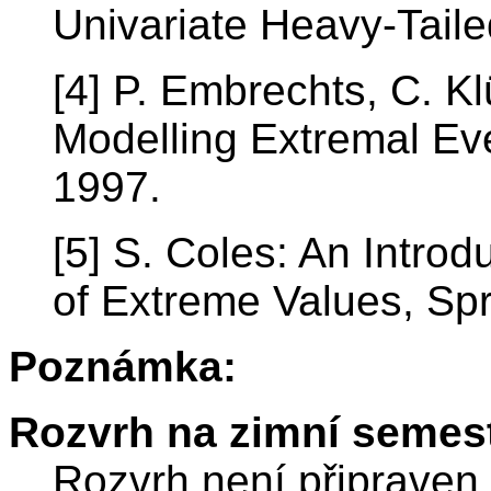
Univariate Heavy-Taile
[4] P. Embrechts, C. K
Modelling Extremal Eve
1997.
[5] S. Coles: An Introd
of Extreme Values, Spr
Poznámka:
Rozvrh na zimní semest
Rozvrh není připraven