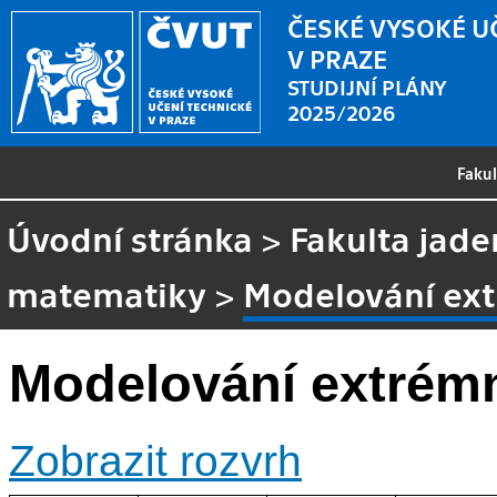
ČESKÉ VYSOKÉ U
V PRAZE
STUDIJNÍ PLÁNY
2025/2026
Faku
Úvodní stránka
>
Fakulta jade
matematiky
>
Modelování ext
Modelování extrémn
Zobrazit rozvrh