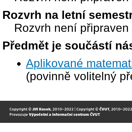
Rozvrh na letní semest
Rozvrh není připraven
Předmět je součástí nás
Aplikované matemat
(povinně volitelný p
Copyright ©
Jiří Kosek
, 2010–2022 | Copyright ©
ČVUT
, 2010–202
Provozuje
Výpočetní a informační centrum ČVUT