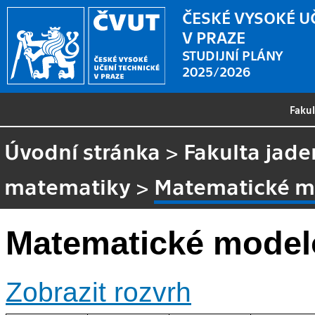
ČESKÉ VYSOKÉ U
V PRAZE
STUDIJNÍ PLÁNY
2025/2026
Faku
Úvodní stránka
>
Fakulta jade
matematiky
>
Matematické m
Matematické model
Zobrazit rozvrh