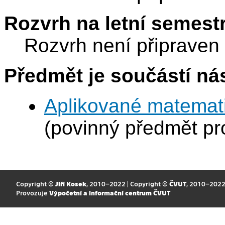
Rozvrh na letní semest
Rozvrh není připraven
Předmět je součástí nás
Aplikované matemat
(povinný předmět p
Copyright ©
Jiří Kosek
, 2010–2022 | Copyright ©
ČVUT
, 2010–202
Provozuje
Výpočetní a informační centrum ČVUT