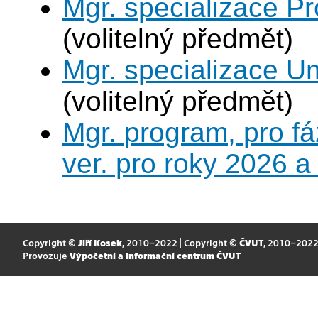
Mgr. specializace P
(volitelný předmět)
Mgr. specializace U
(volitelný předmět)
Mgr. program, pro fá
ver. pro roky 2026 a
Copyright ©
Jiří Kosek
, 2010–2022 | Copyright ©
ČVUT
, 2010–202
Provozuje
Výpočetní a informační centrum ČVUT