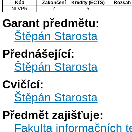
Kód
Zakončení
Kredity (ECTS)
Rozsah
NI-VPR
Z
5
Garant předmětu:
Štěpán Starosta
Přednášející:
Štěpán Starosta
Cvičící:
Štěpán Starosta
Předmět zajišťuje:
Fakulta informačních t