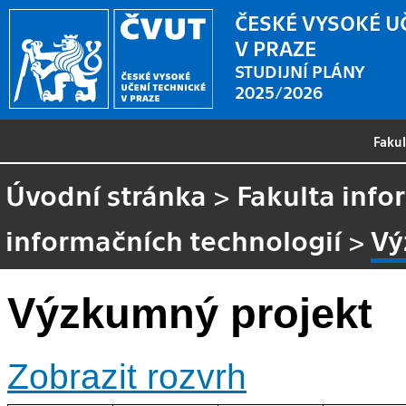
ČESKÉ VYSOKÉ U
V PRAZE
STUDIJNÍ PLÁNY
2025/2026
Faku
Úvodní stránka
>
Fakulta info
informačních technologií
>
Vý
Výzkumný projekt
Zobrazit rozvrh