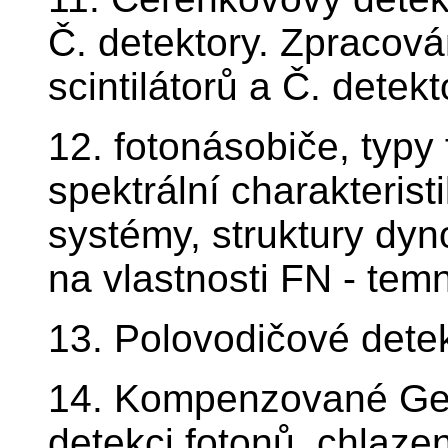
Č. detektory. Zpracov
scintilátorů a Č. detekt
12. fotonásobiče, typy f
spektrální charakterist
systémy, struktury dyn
na vlastnosti FN - te
13. Polovodičové dete
14. Kompenzované Ge(
detekci fotonů, chlaze