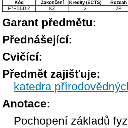
Kód
Zakončení
Kredity (ECTS)
Rozsah
F7PBBDIZ
KZ
2
2P
Garant předmětu:
Přednášející:
Cvičící:
Předmět zajišťuje:
katedra přírodovědnýc
Anotace:
Pochopení základů fyzi