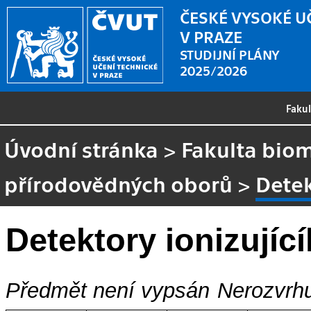
ČESKÉ VYSOKÉ U
V PRAZE
STUDIJNÍ PLÁNY
2025/2026
Faku
Úvodní stránka
>
Fakulta biom
přírodovědných oborů
>
Detek
Detektory ionizujíc
Předmět není vypsán
Nerozvrhu