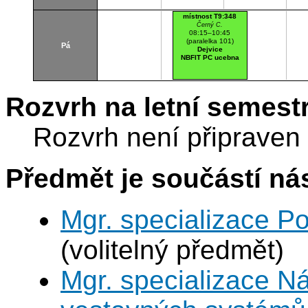
místnost T9:348
Černý C.
08:15–10:45
(paralelka 101)
Pá
Dejvice
NBFIT PC ucebna
Rozvrh na letní semest
Rozvrh není připraven
Předmět je součástí nás
Mgr. specializace P
(volitelný předmět)
Mgr. specializace N