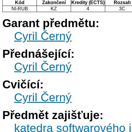
Kód
Zakončení
Kredity (ECTS)
Rozsah
NI-RUB
KZ
4
3C
Garant předmětu:
Cyril Černý
Přednášející:
Cyril Černý
Cvičící:
Cyril Černý
Předmět zajišťuje:
katedra softwarového i