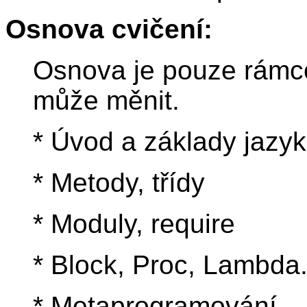
Osnova cvičení:
Osnova je pouze rámc
může měnit.
* Úvod a základy jazy
* Metody, třídy
* Moduly, require
* Block, Proc, Lambda
* Metaprogramování