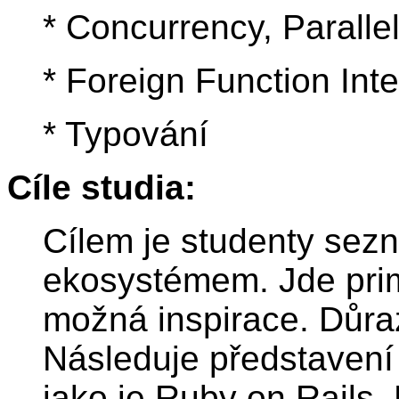
* Concurrency, Paralle
* Foreign Function Inte
* Typování
Cíle studia:
Cílem je studenty sez
ekosystémem. Jde prim
možná inspirace. Důra
Následuje představení
jako je Ruby on Rails.