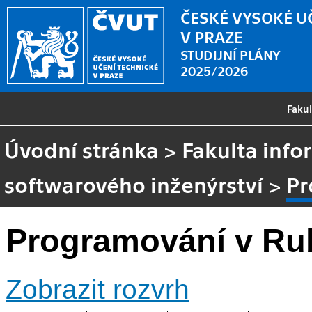
ČESKÉ VYSOKÉ U
V PRAZE
STUDIJNÍ PLÁNY
2025/2026
Faku
Úvodní stránka
>
Fakulta info
softwarového inženýrství
>
Pr
Programování v Ru
Zobrazit rozvrh