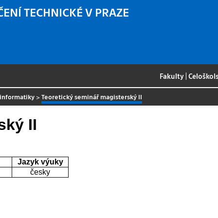
ČENÍ TECHNICKÉ V PRAZE
Fakulty
|
Celoškol
 informatiky
>
Teoretický seminář magisterský II
ký II
Jazyk výuky
česky