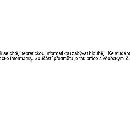
ří se chtějí teoretickou informatikou zabývat hlouběji. Ke stude
cké informatiky. Součástí předmětu je tak práce s vědeckými čl