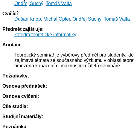
Ondřej Suchý
,
Tomáš Valla
Cvičící:
Dušan Knop
,
Michal Opler
,
Ondřej Suchý
,
Tomáš Valla
Předmět zajišťuje:
katedra teoretické informatiky
Anotace:
Teoretický seminář je výběrový předmět pro studenty, kte
zajímavá témata ze současného výzkumu v oblasti teoreti
omezena kapacitními možnostmi učitelů semináře.
Požadavky:
Osnova přednášek:
Osnova cvičení:
Cíle studia:
Studijní materiály:
Poznámka: