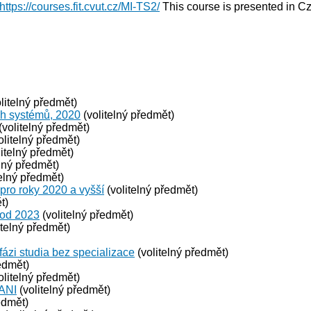
https://courses.fit.cvut.cz/MI-TS2/
This course is presented in C
litelný předmět)
ch systémů, 2020
(volitelný předmět)
(volitelný předmět)
olitelný předmět)
itelný předmět)
lný předmět)
elný předmět)
 pro roky 2020 a vyšší
(volitelný předmět)
t)
 od 2023
(volitelný předmět)
itelný předmět)
fázi studia bez specializace
(volitelný předmět)
edmět)
olitelný předmět)
 ANI
(volitelný předmět)
edmět)