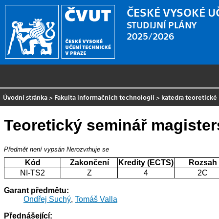
ČESKÉ VYSOKÉ U
STUDIJNÍ PLÁNY
2025/2026
Úvodní stránka
>
Fakulta informačních technologií
>
katedra teoretické
Teoretický seminář magisters
Předmět není vypsán
Nerozvrhuje se
Kód
Zakončení
Kredity (ECTS)
Rozsah
NI-TS2
Z
4
2C
Garant předmětu:
Ondřej Suchý
,
Tomáš Valla
Přednášející: