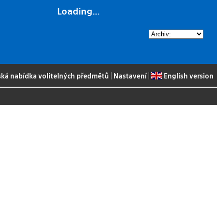
Loading...
ská nabídka volitelných předmětů
|
Nastavení
|
English version