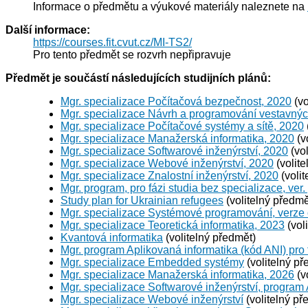
Informace o předmětu a výukové materiály naleznete na
Další informace:
https://courses.fit.cvut.cz/MI-TS2/
Pro tento předmět se rozvrh nepřipravuje
Předmět je součástí následujících studijních plánů:
Mgr. specializace Počítačová bezpečnost, 2020
(vo
Mgr. specializace Návrh a programování vestavný
Mgr. specializace Počítačové systémy a sítě, 2020
Mgr. specializace Manažerská informatika, 2020
(v
Mgr. specializace Softwarové inženýrství, 2020
(vol
Mgr. specializace Webové inženýrství, 2020
(volite
Mgr. specializace Znalostní inženýrství, 2020
(volit
Mgr. program, pro fázi studia bez specializace, ver.
Study plan for Ukrainian refugees
(volitelný předmě
Mgr. specializace Systémové programování, verze
Mgr. specializace Teoretická informatika, 2023
(vol
Kvantová informatika
(volitelný předmět)
Mgr. program Aplikovaná informatika (kód ANI) pro 
Mgr. specializace Embedded systémy
(volitelný př
Mgr. specializace Manažerská informatika, 2026
(v
Mgr. specializace Softwarové inženýrství, program
Mgr. specializace Webové inženýrství
(volitelný př