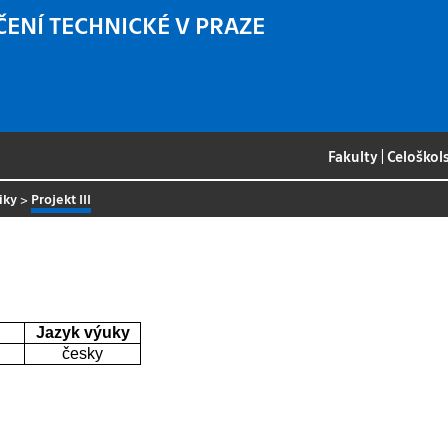
ČENÍ TECHNICKÉ V PRAZE
Fakulty
|
Celoškol
iky
>
Projekt III
Jazyk výuky
česky