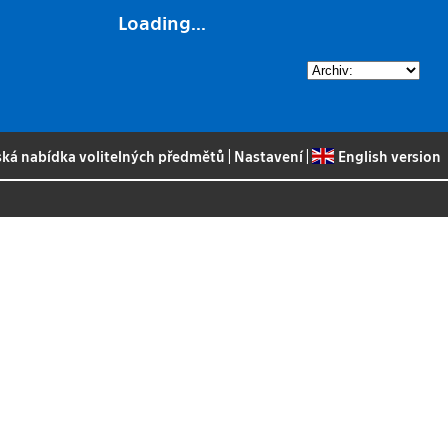
Loading...
ská nabídka volitelných předmětů
|
Nastavení
|
English version