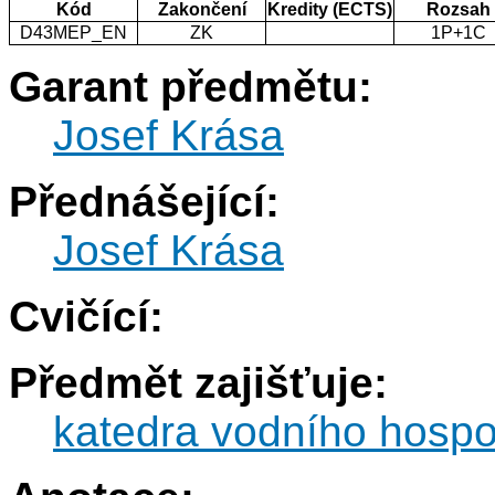
Kód
Zakončení
Kredity (ECTS)
Rozsah
D43MEP_EN
ZK
1P+1C
Garant předmětu:
Josef Krása
Přednášející:
Josef Krása
Cvičící:
Předmět zajišťuje:
katedra vodního hospod