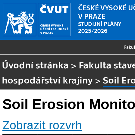
ČESKÉ VYSOKÉ U
V PRAZE
STUDIJNÍ PLÁNY
2025/2026
Faku
Úvodní stránka
>
Fakulta stav
hospodářství krajiny
>
Soil Er
Soil Erosion Monito
Zobrazit rozvrh