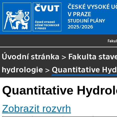
ČESKÉ VYSOKÉ U
V PRAZE
STUDIJNÍ PLÁNY
2025/2026
Faku
Úvodní stránka
>
Fakulta stav
hydrologie
>
Quantitative Hy
Quantitative Hydro
Zobrazit rozvrh