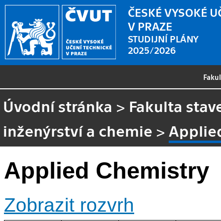
ČESKÉ VYSOKÉ U
V PRAZE
STUDIJNÍ PLÁNY
2025/2026
Faku
Úvodní stránka
>
Fakulta stav
inženýrství a chemie
>
Applie
Applied Chemistry
Zobrazit rozvrh